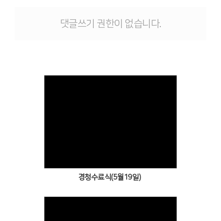
# 첨부 11.20260407_113207.jpg
# 첨부 12.20260407_113351.jpg
댓글쓰기 권한이 없습니다.
# 첨부 13.20260407_113655.jpg
Views
경청수료식(5월19일)