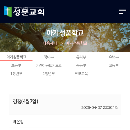
아기성품학교
다음세대
>
아기성품학교
아기성품학교
영아부
유치부
유년부
초등부
어린이금요기도회
중등부
고등부
1청년부
2청년부
부모교육
경청(4월7일)
2026-04-07 23:30:18
박윤정