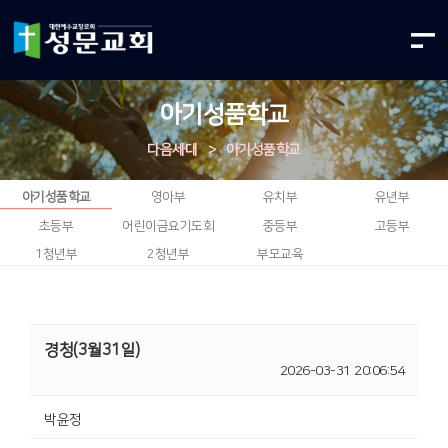
아기성품학교
다음세대
>
아기성품학교
아기성품학교
영아부
유치부
유년부
초등부
어린이금요기도회
중등부
고등부
1청년부
2청년부
부모교육
경청(3월31일)
2026-03-31 20:06:54
박윤정