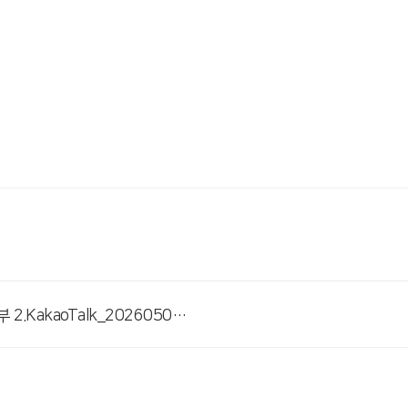
# 첨부 2.KakaoTalk_20260506_200910882_03.jpg