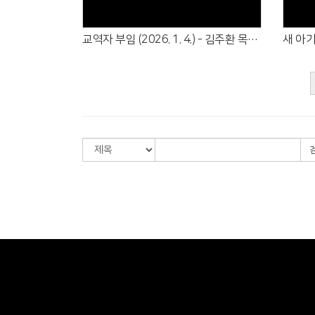
교역자 부임 (2026. 1. 4.) - 김주환 목사 (교구), 권영찬 전도사 (중등부)