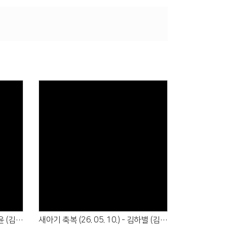
Views
새아기 축복 (26. 05. 24.) - 김아윤 (김영길·우윤희)
새아기 축복 (26. 05. 10.) - 김하별 (김두영·전여경), 김지율 (김푸름·이금빛)