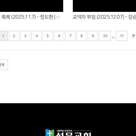
새 아기 축복 (2025.11.7) - 정도현 (정기훈·안하영)
...
1
2
3
4
5
6
7
8
9
10
11
검색