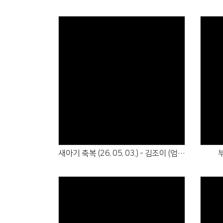
Views
새아기 축복 (26. 05. 03.) - 김조이 (엄유나)
부