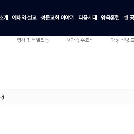
소개
예배와 설교
성문교회 이야기
다음세대
양육훈련
셀 
주일 스케치
성문교회 이야기
>
주일 스케치
행사 및 특별활동
새가족 수료식
가정 신앙 
나)