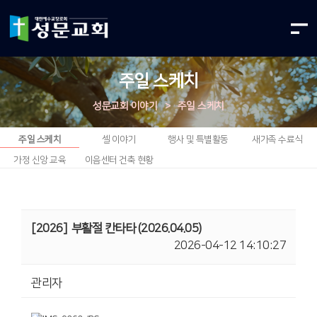
주일 스케치
성문교회 이야기
>
주일 스케치
주일 스케치
셀 이야기
행사 및 특별활동
새가족 수료식
가정 신앙 교육
이음센터 건축 현황
[2026]
부활절 칸타타 (2026.04.05)
2026-04-12 14:10:27
관리자