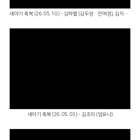
새아기 축복 (26. 05. 10.) - 김하별 (김두영·전여경), 김지율 (김푸름·이금빛)
Views
새아기 축복 (26. 05. 03.) - 김조이 (엄유나)