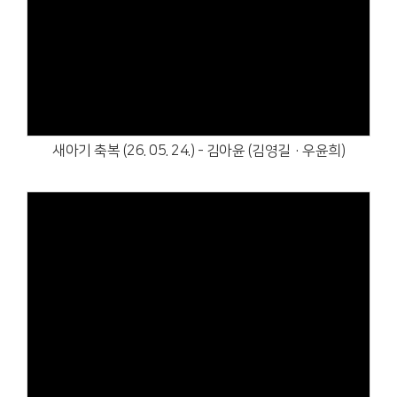
Views
새아기 축복 (26. 05. 24.) - 김아윤 (김영길·우윤희)
Views