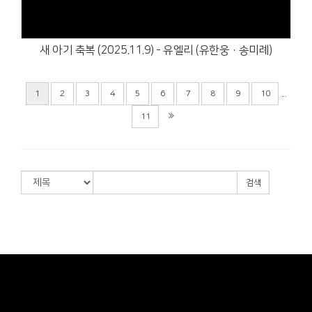
새 아기 축복 (2025.11.9) - 유엘리 (유한웅·송미례)
...
1
2
3
4
5
6
7
8
9
10
11
검색