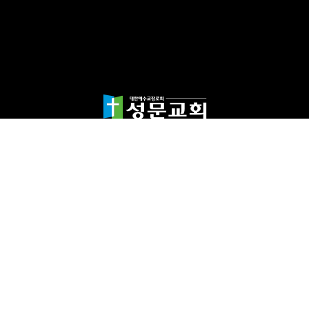
담임목사 천종민
(우)17865 경기도 평택시 죽백1길 67 평택성문교회
TEL:031-654-4575
|
FAX : 031-652-5400
Copyright©2024 성문교회. All Rights reserved.
Designed by 스데반정
보