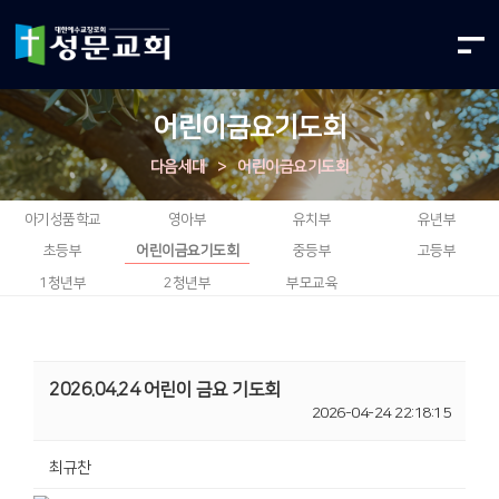
어린이금요기도회
다음세대
>
어린이금요기도회
아기성품학교
영아부
유치부
유년부
초등부
어린이금요기도회
중등부
고등부
1청년부
2청년부
부모교육
2026.04.24 어린이 금요 기도회
2026-04-24 22:18:15
최규찬