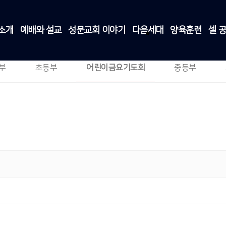
소개
예배와 설교
성문교회 이야기
다음세대
양육훈련
셀 
어린이금요기도회
다음세대
>
어린이금요기도회
부
초등부
어린이금요기도회
중등부