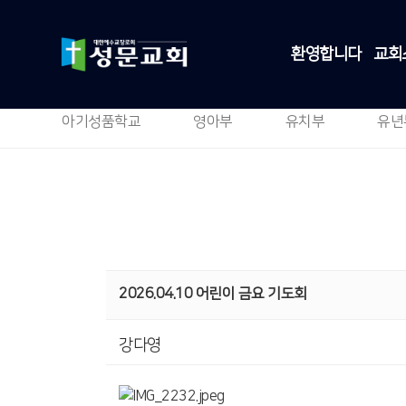
환영합니다
교회
아기성품학교
영아부
유치부
유년
2026.04.10 어린이 금요 기도회
강다영