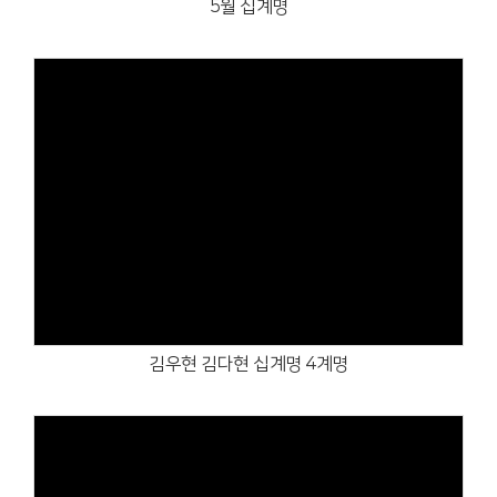
5월 십계명
Views
김우현 김다현 십계명 4계명