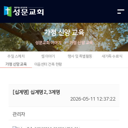
가정 신앙 교육
성문교회 이야기
>
가정 신앙 교육
주일 스케치
셀 이야기
행사 및 특별활동
새가족 수료식
가정 신앙 교육
이음센터 건축 현황
[십계명]
십계명 2, 3계명
2026-05-11 12:37:22
관리자