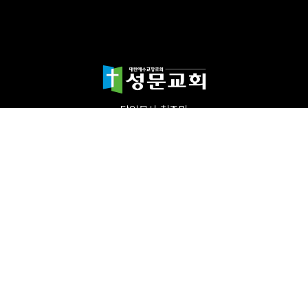
담임목사 천종민
(우)17865 경기도 평택시 죽백1길 67 평택성문교회
TEL:031-654-4575
|
FAX : 031-652-5400
Copyright©2024 성문교회. All Rights reserved.
Designed by 스데반정
보