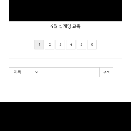
4월 십계명 교육
1
2
3
4
5
6
검색