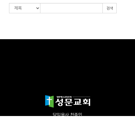
검색
담임목사 천종민
(우)17865 경기도 평택시 죽백1길 67 평택성문교회
TEL:031-654-4575
|
FAX : 031-652-5400