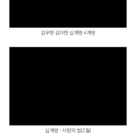
김우현 김다현 십계명 4계명
Views
십계명 - 사랑의 법(2월)