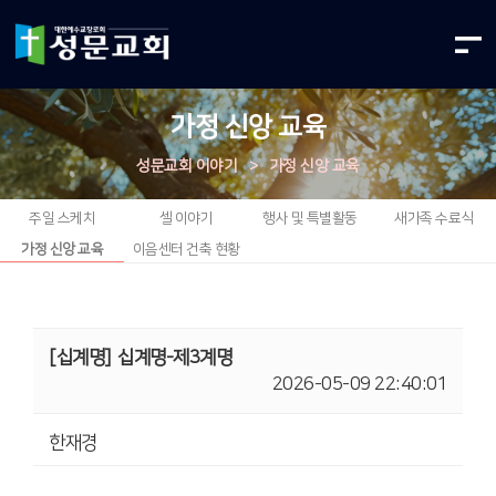
가정 신앙 교육
성문교회 이야기
>
가정 신앙 교육
주일 스케치
셀 이야기
행사 및 특별활동
새가족 수료식
가정 신앙 교육
이음센터 건축 현황
[십계명]
십계명-제3계명
2026-05-09 22:40:01
한재경