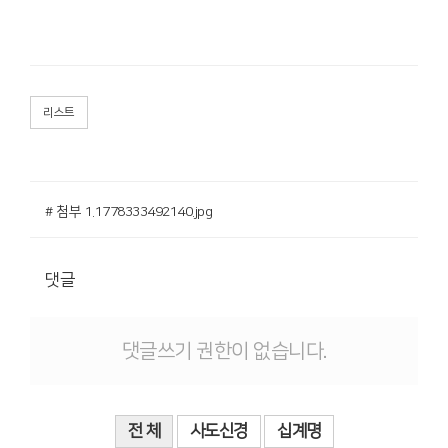
리스트
# 첨부 1.1778333492140.jpg
댓글
댓글쓰기 권한이 없습니다.
전 체
사도신경
십계명