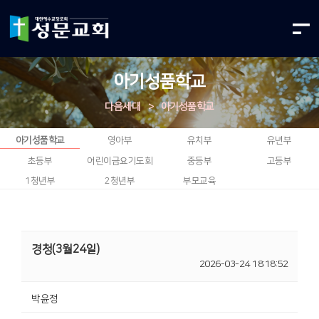
아기성품학교
다음세대
>
아기성품학교
아기성품학교
영아부
유치부
유년부
초등부
어린이금요기도회
중등부
고등부
1청년부
2청년부
부모교육
경청(3월24일)
2026-03-24 18:18:52
박윤정