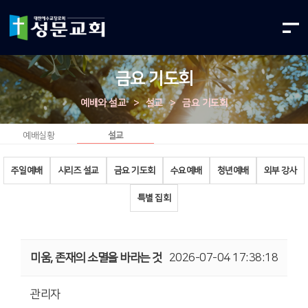
금요 기도회
예배와 설교
>
설교
>
금요 기도회
예배실황
설교
주일예배
시리즈 설교
금요 기도회
수요예배
청년예배
외부 강사
특별 집회
미움, 존재의 소멸을 바라는 것
2026-07-04 17:38:18
관리자