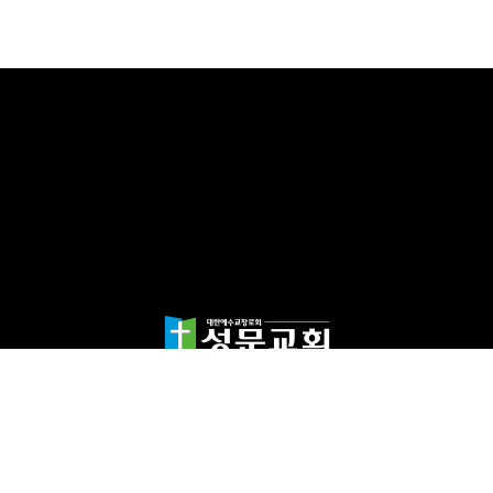
담임목사 천종민
(우)17865 경기도 평택시 죽백1길 67 평택성문교회
TEL:031-654-4575
|
FAX : 031-652-5400
Copyright©2024 성문교회. All Rights reserved.
Designed by 스데반정