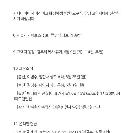
7. 나미비아 사마리아교회 장학생 후원 : 교구 및 담당 교역자에게 신청하
시기 바랍니다.
8. 제 2기 카이로스 수료 : 류양석 장로 외 39명
9. 교역자 동정 : 김주라 목사 휴가, 6월 9일 (화) ~ 14일 (주일)
10. 교우소식
[출산] 이범수, 엄한나 성도 득녀, 5월 25일 (월)
[출산] 김경수, 이민지 성도 득남, 6월 1일 (월)
[결혼] 배다희 청년 (강미애 권사 딸), 6월 13일 (토) 오후 1시 20분, JN
J아트컨벤션
[장례] 한석호 안수집사 (이은정 권사 남편) 6월 3일 소천
11. 온라인 헌금
- 교회 헌금 계좌 : 농협 205018-55-002118 (예금주 : 성문교회)