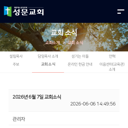
교회 소식
교회소개
>
교회 소식
설립목사
담임목사 소개
섬기는 이들
연혁
주보
교회 소식
온라인 헌금 안내
이음센터(교육관)
소개
2026년 6월 7일 교회소식
2026-06-06 14:49:56
관리자