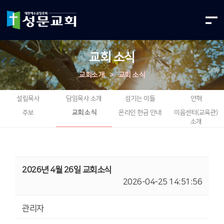
교회 소식
교회소개
>
교회 소식
설립목사
담임목사 소개
섬기는 이들
연혁
주보
교회 소식
온라인 헌금 안내
이음센터(교육관)
소개
2026년 4월 26일 교회소식
2026-04-25 14:51:56
관리자