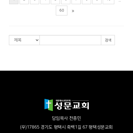
60
검색
담임목사 천종민
(우)17865 경기도 평택시 죽백1길 67 평택성문교회