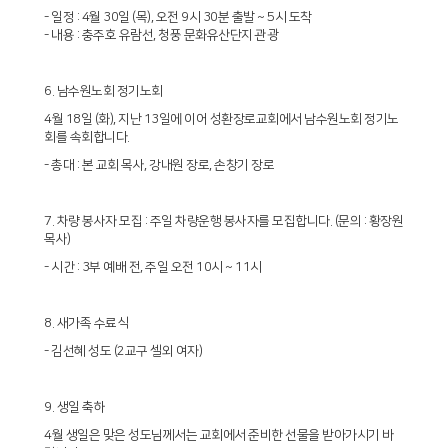
- 일정 : 4월 30일 (목), 오전 9시 30분 출발 ~ 5시 도착
- 내용 : 충주호 유람선, 청풍 문화유산단지 관광
6. 남수원노회 정기노회
4월 18일 (화), 지난 13일에 이어 성환장로교회에서 남수원노회 정기노
회를 속회합니다.
- 총대 : 본 교회 목사, 강내원 장로, 손창기 장로
7. 차량 봉사자 모집 : 주일 차량운행 봉사자를 모집합니다. (문의 : 황장원
목사)
- 시간 : 3부 예배 전, 주일 오전 10시 ~ 11시
8. 새가족 수료식
- 김선혜 성도 (2교구 셀외 여자)
9. 생일 축하
4월 생일은 맞은 성도님께서는 교회에서 준비한 선물을 받아가시기 바