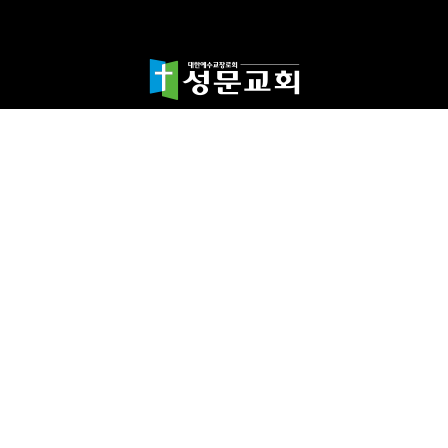
담임목사 천종민
(우)17865 경기도 평택시 죽백1길 67 평택성문교회
TEL:031-654-4575
|
FAX : 031-652-5400
Copyright©2024 성문교회. All Rights reserved.
Designed by 스데반정
보