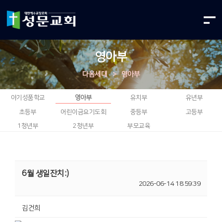
영아부
다음세대
>
영아부
아기성품학교
영아부
유치부
유년부
초등부
어린이금요기도회
중등부
고등부
1청년부
2청년부
부모교육
6월 생일잔치:)
2026-06-14 18:59:39
김건희