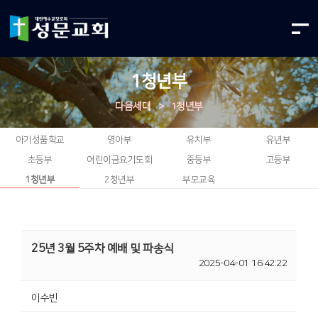
1청년부
다음세대
>
1청년부
아기성품학교
영아부
유치부
유년부
초등부
어린이금요기도회
중등부
고등부
1청년부
2청년부
부모교육
25년 3월 5주차 예배 및 파송식
2025-04-01 16:42:22
이수빈