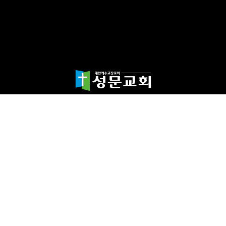
담임목사 천종민
(우)17865 경기도 평택시 죽백1길 67 평택성문교회
TEL:031-654-4575
|
FAX : 031-652-5400
Copyright©2024 성문교회. All Rights reserved.
Designed by 스데반정
보