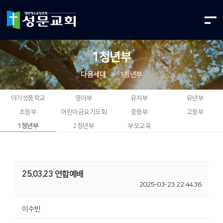
1청년부
다음세대
>
1청년부
아기성품학교
영아부
유치부
유년부
초등부
어린이금요기도회
중등부
고등부
1청년부
2청년부
부모교육
25.03.23 연합예배
2025-03-23 22:44:36
이수빈