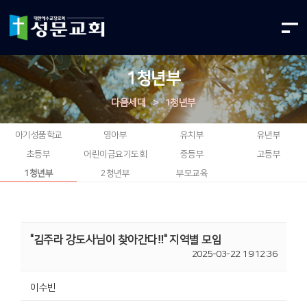
1청년부
다음세대
>
1청년부
아기성품학교
영아부
유치부
유년부
초등부
어린이금요기도회
중등부
고등부
1청년부
2청년부
부모교육
"김주라 강도사님이 찾아간다‼️" 지역별 모임
2025-03-22 19:12:36
이수빈