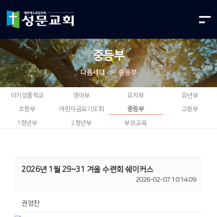
중등부
다음세대
>
중등부
아기성품학교
영아부
유치부
유년부
초등부
어린이금요기도회
중등부
고등부
1청년부
2청년부
부모교육
2026년 1월 29~31 겨울 수련회 쉐이커스
2026-02-07 10:14:09
권영찬