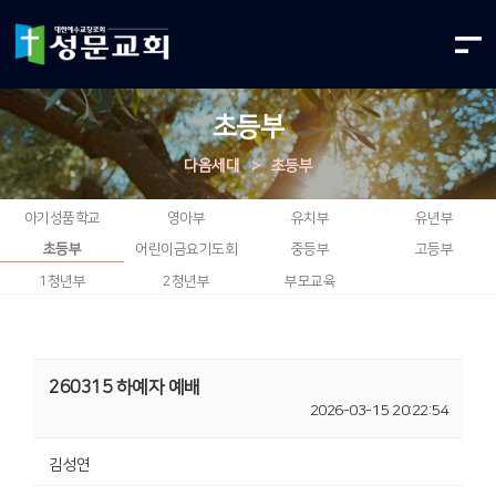
초등부
다음세대
>
초등부
아기성품학교
영아부
유치부
유년부
초등부
어린이금요기도회
중등부
고등부
1청년부
2청년부
부모교육
260315 하예자 예배
2026-03-15 20:22:54
김성연