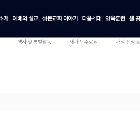
소개
예배와 설교
성문교회 이야기
다음세대
양육훈련
셀 
이음센터 건축 현황
성문교회 이야기
>
이음센터 건축 현황
행사 및 특별활동
새가족 수료식
가정 신앙 